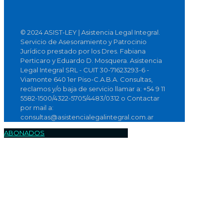
© 2024 ASIST-LEY | Asistencia Legal Integral.
Servicio de Asesoramiento y Patrocinio
Jurídico prestado por los Dres. Fabiana
Perticaro y Eduardo D. Mosquera. Asistencia
Legal Integral SRL - CUIT 30-71623293-6 -
Viamonte 640 1er Piso-C.A.B.A. Consultas,
reclamos y/o baja de servicio llamar a: +54 9 11
5582-1500/4322-5705/4483/0312 o Contactar
por mail a:
consultas@asistencialegalintegral.com.ar
ABONADOS