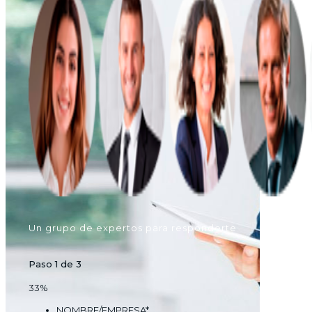
Un grupo de expertos para responderte
Paso
1
de
3
33%
NOMBRE/EMPRESA
*